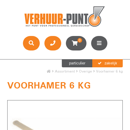
0
zakelijk
particulier
Assortiment
Overige
Voorhamer 6 kg
VOORHAMER 6 KG