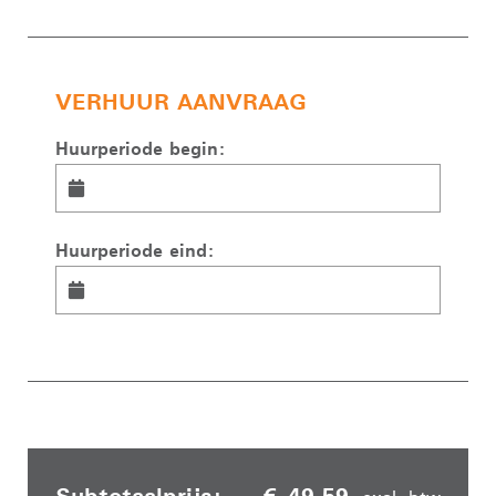
VERHUUR AANVRAAG
Huurperiode begin:
Huurperiode eind:
Subtotaalprijs:
€ 49,59