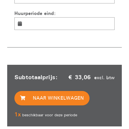
Huurperiode eind:
Subtotaalprijs:
€ 33,06
excl. btw
NAAR WINKELWAGEN
1
x
beschikbaar voor deze periode