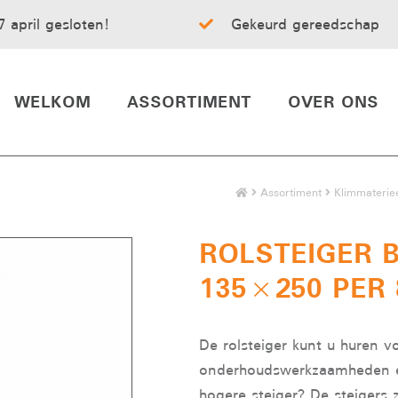
7 april gesloten!
Gekeurd gereedschap
WELKOM
ASSORTIMENT
OVER ONS
Assortiment
Klimmaterie
ROLSTEIGER 
135×250 PER
De rolsteiger kunt u huren v
onderhoudswerkzaamheden e
hogere steiger? De steigers z