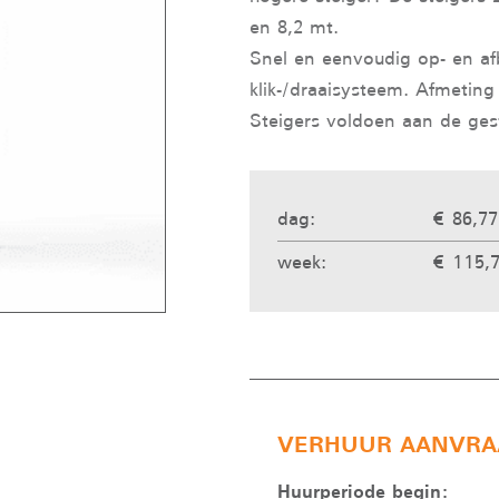
en 8,2 mt.
Snel en eenvoudig op- en a
klik-/draaisysteem. Afmetin
Steigers voldoen aan de gest
dag:
€ 86,77
week:
€ 115,7
VERHUUR AANVRA
Huurperiode begin: