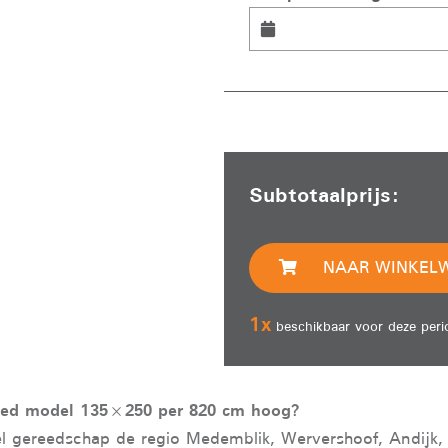
Subtotaalprijs:
NAAR WINKEL
1
x
beschikbaar voor deze peri
reed model 135×250 per 820 cm hoog?
el gereedschap de regio Medemblik, Wervershoof, Andijk,