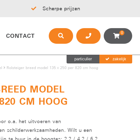
Scherpe prijzen
0
CONTACT
zakelijk
particulier
el
Rolsteiger breed model 135×250 per 820 cm hoog
BREED MODEL
 820 CM HOOG
oor o.a. het uitvoeren van
n schilderwerkzaamheden. Wilt u een
ijn te huur in de hoogtes: 2,2 / 4,2 / 6,2