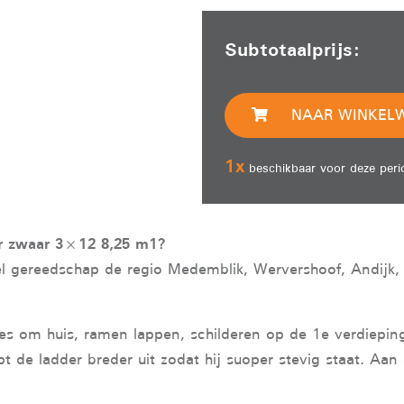
Subtotaalprijs:
NAAR WINKEL
1
x
beschikbaar voor deze peri
er zwaar 3×12 8,25 m1?
el gereedschap de regio Medemblik, Wervershoof, Andijk,
jes om huis, ramen lappen, schilderen op de 1e verdieping
t de ladder breder uit zodat hij suoper stevig staat. Aan