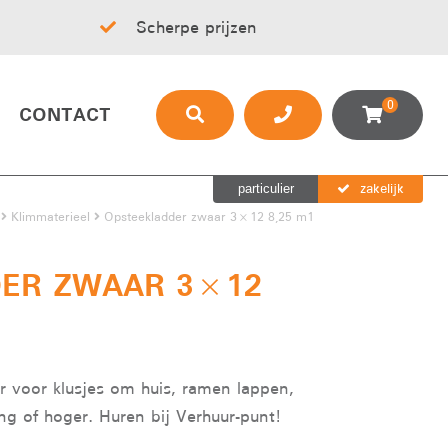
Scherpe prijzen
0
CONTACT
zakelijk
particulier
Klimmaterieel
Opsteekladder zwaar 3×12 8,25 m1
ER ZWAAR 3×12
r voor klusjes om huis, ramen lappen,
ng of hoger. Huren bij Verhuur-punt!