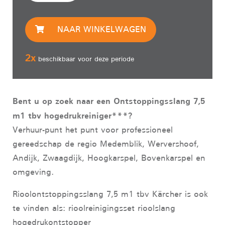
NAAR WINKELWAGEN
2
x
beschikbaar voor deze periode
Bent u op zoek naar een Ontstoppingsslang 7,5
m1 tbv hogedrukreiniger***?
Verhuur-punt het punt voor professioneel
gereedschap de regio Medemblik, Wervershoof,
Andijk, Zwaagdijk, Hoogkarspel, Bovenkarspel en
omgeving.
Rioolontstoppingsslang 7,5 m1 tbv Kärcher is ook
te vinden als: rioolreinigingsset rioolslang
hogedrukontstopper