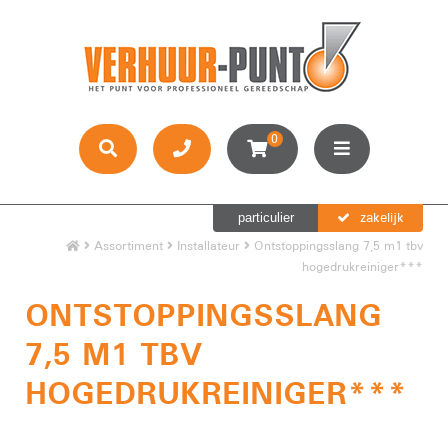
0
zakelijk
particulier
Assortiment
Installateur
Ontstoppingsslang 7,5 m1 tbv
hogedrukreiniger***
ONTSTOPPINGSSLANG
7,5 M1 TBV
HOGEDRUKREINIGER***