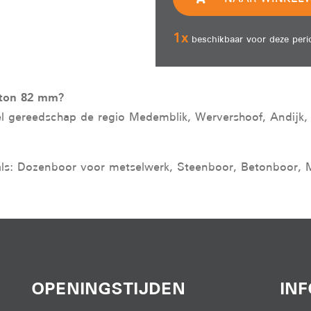
1
x
beschikbaar voor deze peri
eton 82 mm?
el gereedschap de regio Medemblik, Wervershoof, Andijk,
ls: Dozenboor voor metselwerk, Steenboor, Betonboor, 
OPENINGSTIJDEN
IN