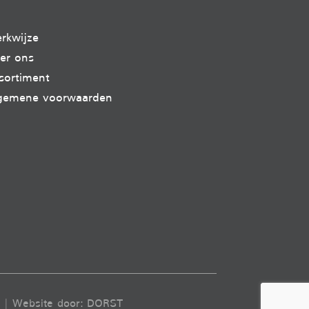
rkwijze
er ons
sortiment
gemene voorwaarden
| Website door:
DORST