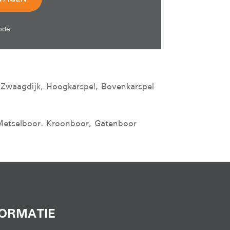
ode
 Zwaagdijk, Hoogkarspel, Bovenkarspel
Metselboor. Kroonboor, Gatenboor
FORMATIE