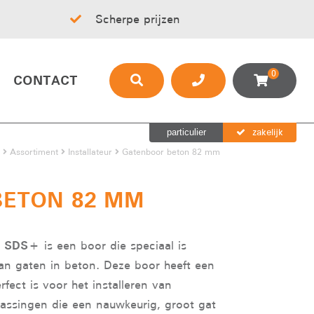
Scherpe prijzen
0
CONTACT
zakelijk
particulier
Assortiment
Installateur
Gatenboor beton 82 mm
BETON 82 MM
m SDS+
is een boor die speciaal is
n gaten in beton. Deze boor heeft een
ect is voor het installeren van
assingen die een nauwkeurig, groot gat