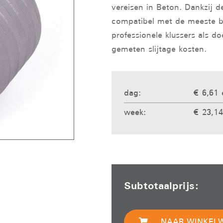
vereisen in Beton. Dankzij 
compatibel met de meeste b
professionele klussers als d
gemeten slijtage kosten.
dag:
€ 6,61 
week:
€ 23,14
Subtotaalprijs:
NAAR WINKEL